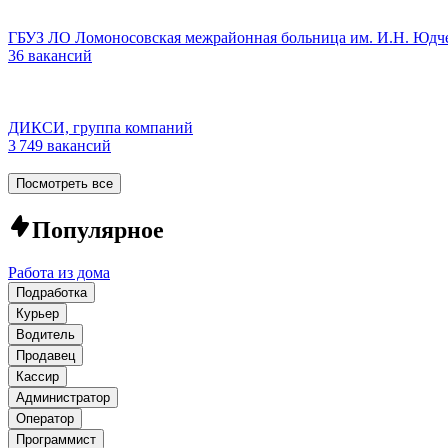
ГБУЗ ЛО Ломоносовская межрайонная больница им. И.Н. Юдч
36 вакансий
ДИКСИ, группа компаний
3 749 вакансий
Посмотреть все
Популярное
Работа из дома
Подработка
Курьер
Водитель
Продавец
Кассир
Администратор
Оператор
Программист