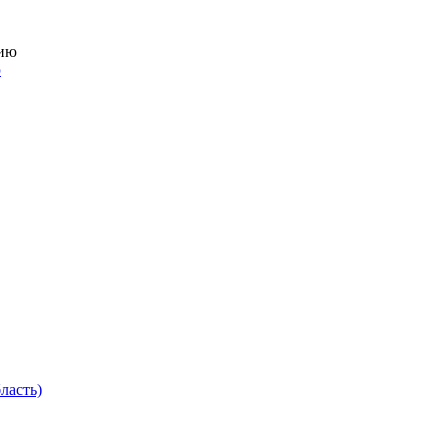
ю
ласть)