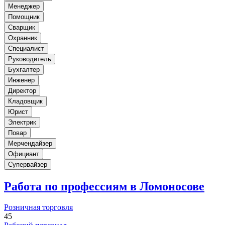
Менеджер
Помощник
Сварщик
Охранник
Специалист
Руководитель
Бухгалтер
Инженер
Директор
Кладовщик
Юрист
Электрик
Повар
Мерчендайзер
Официант
Супервайзер
Работа по профессиям в Ломоносове
Розничная торговля
45