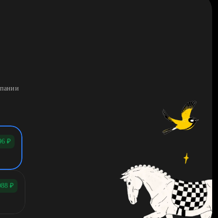
мпании
96
₽
088
₽