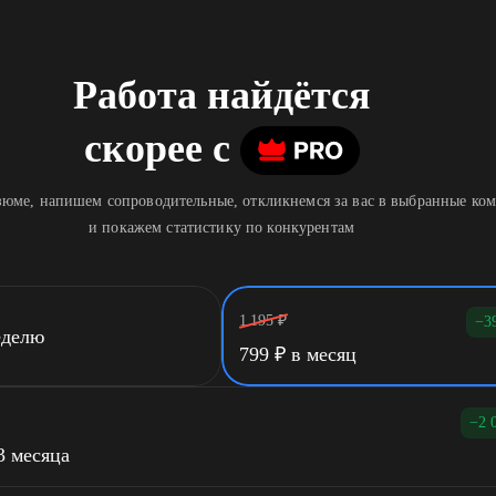
Работа найдётся
скорее
c
юме, напишем сопроводительные, откликнемся за вас в выбранные ко
и покажем статистику по конкурентам
1 195
₽
−3
еделю
799
₽
в месяц
−2 
3 месяца