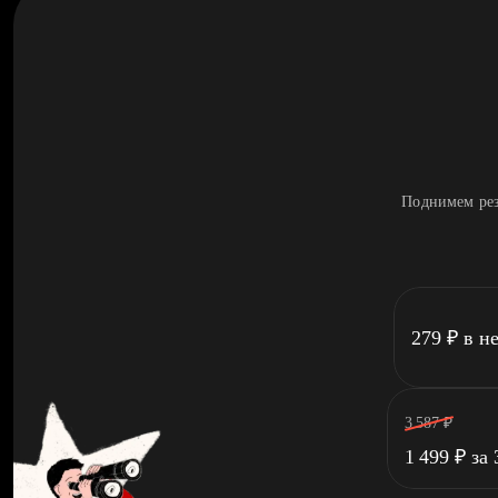
Поднимем рез
279
₽
в н
3 587
₽
1 499
₽
за 