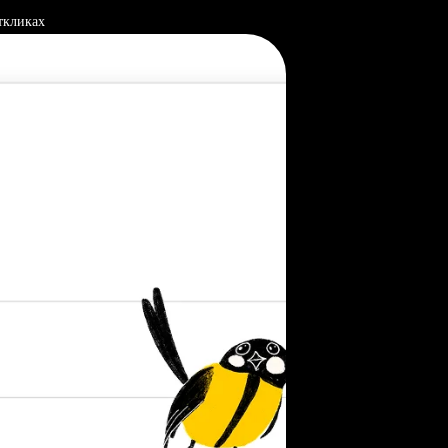
ткликах