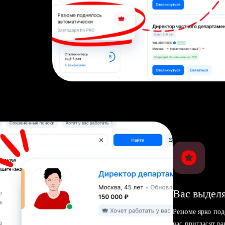
Вас выделя
Резюме ярко под
вас пригласят р