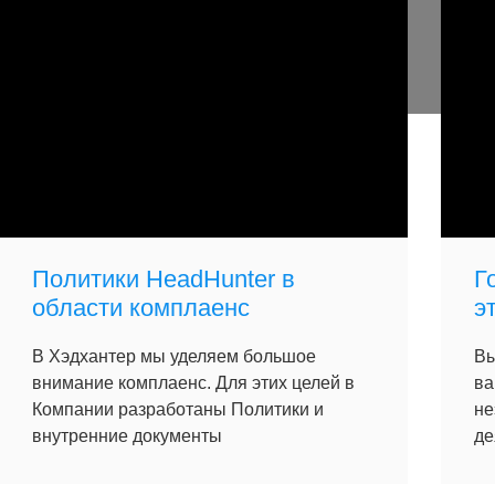
Политики HeadHunter в
Г
области комплаенс
э
В Хэдхантер мы уделяем большое
Вы
внимание комплаенс. Для этих целей в
ва
Компании разработаны Политики и
не
внутренние документы
де