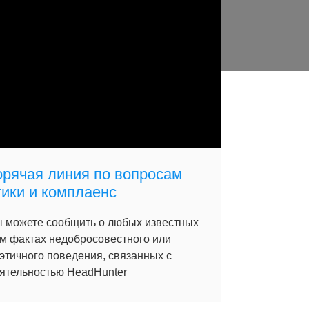
орячая линия по вопросам
тики и комплаенс
 можете сообщить о любых известных
м фактах недобросовестного или
этичного поведения, связанных с
ятельностью HeadHunter