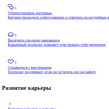
Отрепетировать интервью
Научим проходить собеседование и отвечать на неудобные
Вылечить синдром самозванца
Карьерный психолог поможет чувствовать себя увереннее
Справиться с выгоранием
Психолог поддержит, если не осталось сил на работу
Развитие карьеры
Развитие навыков и карьеры