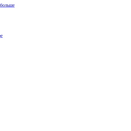
 больше
ре