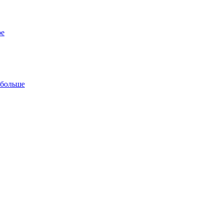
ре
 больше