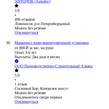
АВТОДОК (Autodoc)
3.9
•
496
отзывов
Ломоносов, р-н Петродворцовый
Можно без резюме
Откликнуться
Машинист кран-манипуляторной установки
от
800
₽
за час,
на руки
Опыт 3-6 лет
Выплаты: Два раза в месяц
ООО
Производственно-Строительный Альянс
5.0
•
1
отзыв
Сосновый Бор, Копорское шоссе
Можно без резюме
Откликнитесь среди первых
Откликнуться