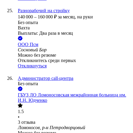
Разнорабочий на стройку
140 000
–
160 000
₽
за месяц,
на руки
Без опыта
Вахта
Выплаты: Два раза в месяц
ООО
Псм
Сосновый Бор
Можно без резюме
Откликнитесь среди первых
Откликнуться
Администратор call-центра
Без опыта
ГБУЗ ЛО Ломоносовская межрайонная больница им.
И.Н. Юдченко
1.5
•
3
отзыва
Ломоносов, р-н Петродворцовый
Можно без резюме