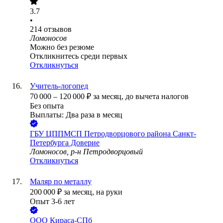
3.7
•
214
отзывов
Ломоносов
Можно без резюме
Откликнитесь среди первых
Откликнуться
Учитель-логопед
70 000
–
120 000
₽
за месяц,
до вычета налогов
Без опыта
Выплаты: Два раза в месяц
ГБУ ЦППМСП Петродворцового района Санкт-
Петербурга Доверие
Ломоносов, р-н Петродворцовый
Откликнуться
Маляр по металлу
200 000
₽
за месяц,
на руки
Опыт 3-6 лет
ООО
Кираса-СПб