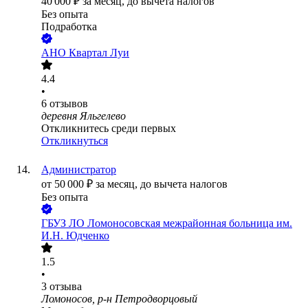
40 000
₽
за месяц,
до вычета налогов
Без опыта
Подработка
АНО Квартал Луи
4.4
•
6
отзывов
деревня Яльгелево
Откликнитесь среди первых
Откликнуться
Администратор
от
50 000
₽
за месяц,
до вычета налогов
Без опыта
ГБУЗ ЛО Ломоносовская межрайонная больница им.
И.Н. Юдченко
1.5
•
3
отзыва
Ломоносов, р-н Петродворцовый