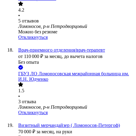
4.2
•
5
отзывов
Ломоносов, р-н Петродворцовый
Можно без резюме
Откликнуться
Врач-приемного отделения/врач-терапевт
от
110 000
₽
за месяц,
до вычета налогов
Без опыта
ГБУЗ ЛО Ломоносовская межрайонная больница им.
И.Н. Юдченко
1.5
•
3
отзыва
Ломоносов, р-н Петродворцовый
Откликнуться
Визитный мерчандайзер ( Ломоносов-Петергоф)
70 000
₽
за месяц,
на руки