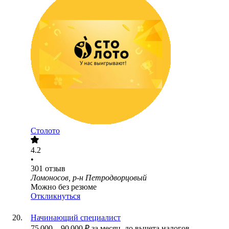
Столото
4.2
•
301
отзыв
Ломоносов, р-н Петродворцовый
Можно без резюме
Откликнуться
Начинающий специалист
75 000
–
90 000
₽
за месяц,
до вычета налогов